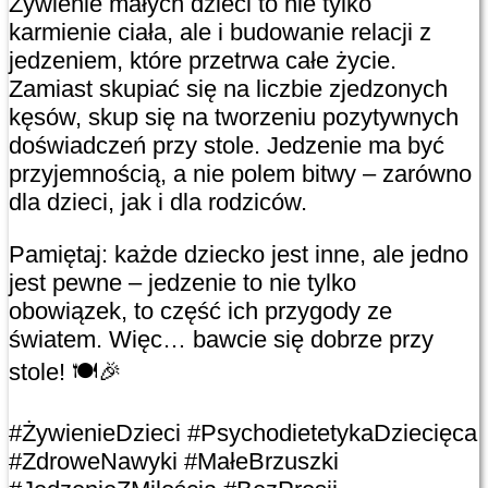
Żywienie małych dzieci to nie tylko
karmienie ciała, ale i budowanie relacji z
jedzeniem, które przetrwa całe życie.
Zamiast skupiać się na liczbie zjedzonych
kęsów, skup się na tworzeniu pozytywnych
doświadczeń przy stole. Jedzenie ma być
przyjemnością, a nie polem bitwy – zarówno
dla dzieci, jak i dla rodziców.
Pamiętaj: każde dziecko jest inne, ale jedno
jest pewne – jedzenie to nie tylko
obowiązek, to część ich przygody ze
światem. Więc… bawcie się dobrze przy
stole! 🍽️🎉
#ŻywienieDzieci #PsychodietetykaDziecięca
#ZdroweNawyki #MałeBrzuszki