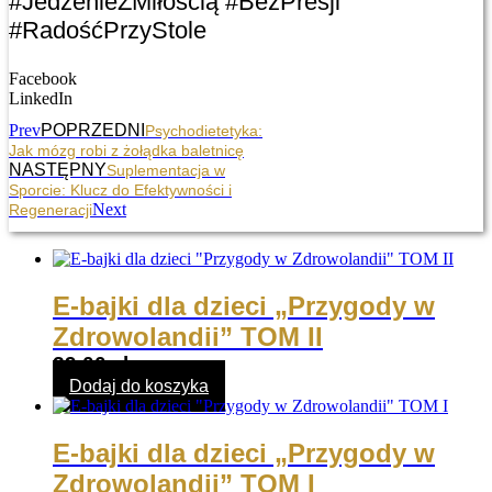
#JedzenieZMiłością #BezPresji
#RadośćPrzyStole
Facebook
LinkedIn
Prev
POPRZEDNI
Psychodietetyka:
Jak mózg robi z żołądka baletnicę
NASTĘPNY
Suplementacja w
Sporcie: Klucz do Efektywności i
Next
Regeneracji
E-bajki dla dzieci „Przygody w
Zdrowolandii” TOM II
39,00
zł
Dodaj do koszyka
E-bajki dla dzieci „Przygody w
Zdrowolandii” TOM I