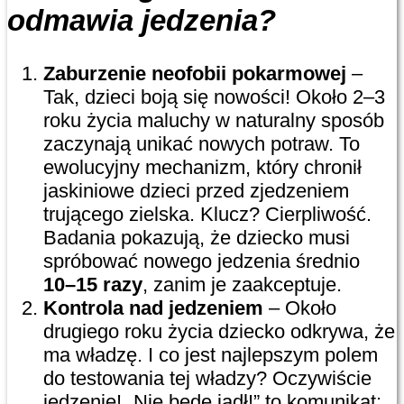
odmawia jedzenia?
Zaburzenie neofobii pokarmowej
–
Tak, dzieci boją się nowości! Około 2–3
roku życia maluchy w naturalny sposób
zaczynają unikać nowych potraw. To
ewolucyjny mechanizm, który chronił
jaskiniowe dzieci przed zjedzeniem
trującego zielska. Klucz? Cierpliwość.
Badania pokazują, że dziecko musi
spróbować nowego jedzenia średnio
10–15 razy
, zanim je zaakceptuje.
Kontrola nad jedzeniem
– Około
drugiego roku życia dziecko odkrywa, że
ma władzę. I co jest najlepszym polem
do testowania tej władzy? Oczywiście
jedzenie! „Nie będę jadł!” to komunikat: