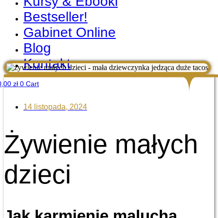
Kursy & Ebooki
Bestseller!
Gabinet Online
Blog
Kontakt
0,00
zł
0
Cart
14 listopada, 2024
Żywienie małych
dzieci
Jak karmienie malucha