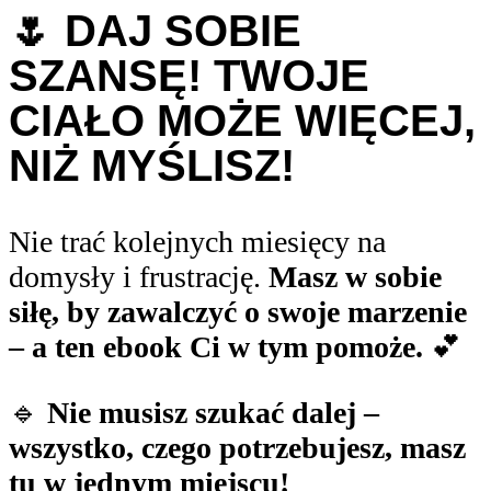
🌷 DAJ SOBIE
SZANSĘ! TWOJE
CIAŁO MOŻE WIĘCEJ,
NIŻ MYŚLISZ!
Nie trać kolejnych miesięcy na
domysły i frustrację.
Masz w sobie
siłę, by zawalczyć o swoje marzenie
– a ten ebook Ci w tym pomoże.
💕
🔹
Nie musisz szukać dalej –
wszystko, czego potrzebujesz, masz
tu w jednym miejscu!