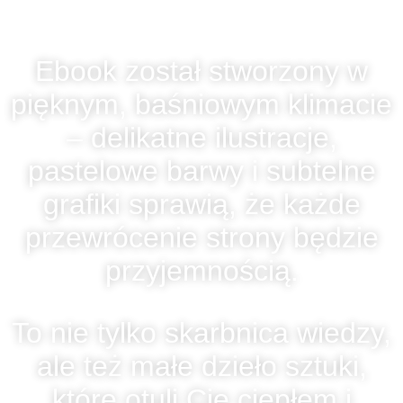
wyjątkowa!
Ebook został stworzony w
pięknym, baśniowym klimacie
– delikatne ilustracje,
pastelowe barwy i subtelne
grafiki sprawią, że każde
przewrócenie strony będzie
przyjemnością.
To nie tylko skarbnica wiedzy,
ale też małe dzieło sztuki,
które otuli Cię ciepłem i