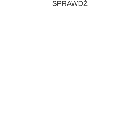
SPRAWDŹ
Naszego ebooka kupisz również na
Naffy.com