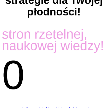
strategie dla Twojej
płodności!
stron rzetelnej,
naukowej wiedzy!
0