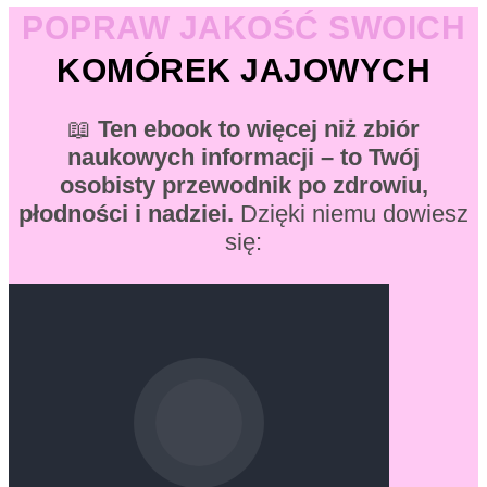
POPRAW JAKOŚĆ SWOICH
KOMÓREK JAJOWYCH
📖
Ten ebook to więcej niż zbiór
naukowych informacji – to Twój
osobisty przewodnik po zdrowiu,
płodności i nadziei.
Dzięki niemu dowiesz
się:
Darmowy Fragment Na Start!
Przeczytaj kilka stron i
zdecyduj, czy chcesz więcej.