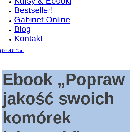
Kursy & Ebooki
Bestseller!
Gabinet Online
Blog
Kontakt
0,00
zł
0
Cart
Ebook „Popraw
jakość swoich
komórek