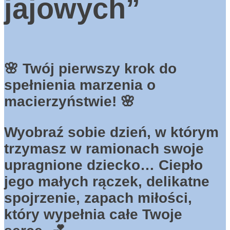
jajowych”
🌸 Twój pierwszy krok do
spełnienia marzenia o
macierzy
ń
stwie! 🌸
Wyobra
ź
sobie dzie
ń
, w którym
trzymasz w ramionach swoje
upragnione dziecko… Ciepło
jego małych r
ą
czek, delikatne
spojrzenie, zapach miło
ś
ci,
który wypełnia całe Twoje