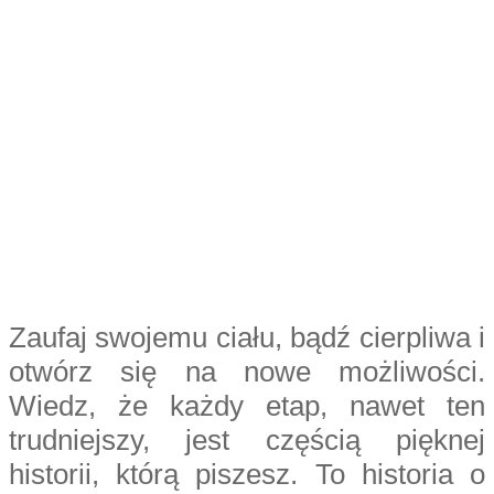
jadłospisie.
Ustabilizować poziom cukru i insuliny
🌿
Dostarczyć Ci niezbędnych witamin i minerałów, które są
🌿
kluczowe dla płodności
Zaufaj swojemu ciału, bądź cierpliwa i
otwórz się na nowe możliwości.
Wiedz, że każdy etap, nawet ten
trudniejszy, jest częścią pięknej
historii, którą piszesz. To historia o