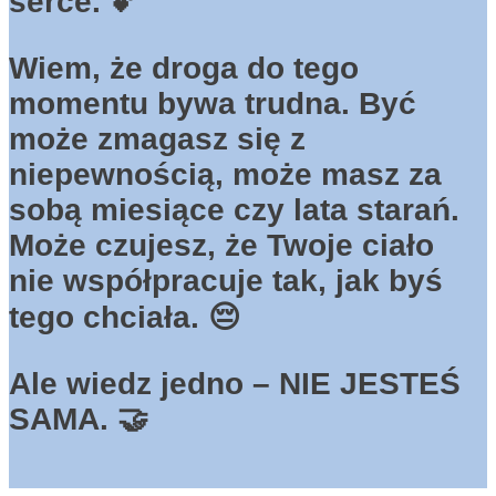
serce. 💕
Wiem,
ż
e droga do tego
momentu bywa trudna. By
ć
mo
ż
e zmagasz si
ę
z
niepewno
ś
ci
ą
, mo
ż
e masz za
sob
ą
miesi
ą
ce czy lata stara
ń
.
Mo
ż
e czujesz,
ż
e Twoje ciało
nie współpracuje tak, jak by
ś
tego chciała. 😔
Ale wiedz jedno – NIE JESTE
Ś
SAMA. 🤝