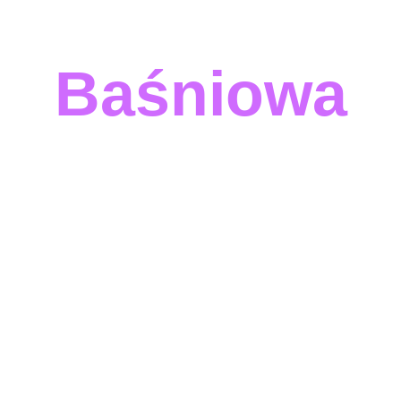
Baśniowa
oprawa
graficzna
bo Twoja podróż do
macierzyństwa jest